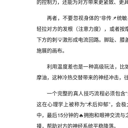
的控制力，还能为对方带来更紧致、更具
再者，不要忽视身体的“非传📌统
轻拉对方的发根（注意力度），或者按
下方的刺💡激形成电流回路。脚趾、膝
施展的画布。
利用温度差也是一种高级玩法，比
摩油，这种冷热交替带来的神经冲击，
一个完整的真人技巧流程必须包含“
这在心理学上被称为“术后抑郁”，会
中，最后15分钟的🔥拥抱和眼神交流
摸，帮助对方的神经系统平稳降落。