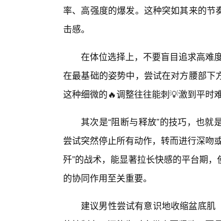
率、高强度的爆发。这种突如其来的节
击感。
在体位选择上，不要盲目追求高难度
在最基础的姿势中，尝试在对方腰部下
这种细微的🔥调整往往能刺💡激到平时
其次是“阻断与释放”的技巧，也就
尝试突然停止所有动作，转而进行深吻或
歼”的战术，能显著拉长快感的平台期，
的协同作用至关重要。
建议男性尝试有意识地收缩盆底肌