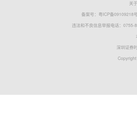
关
备案号：
粤ICP备09109218
违法和不良信息举报电话：0755-83
深圳证券
Copyright