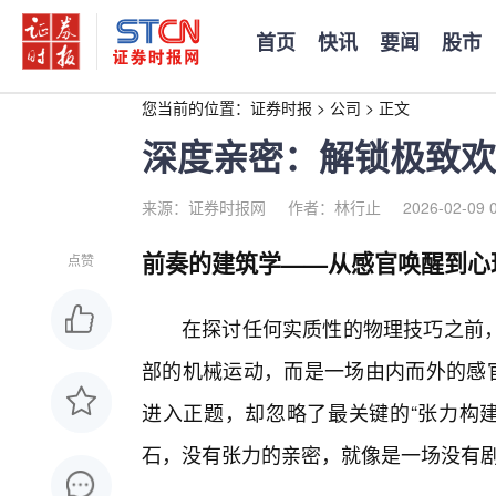
首页
快讯
要闻
股市
您当前的位置：
证券时报
>
公司
>
正文
深度亲密：解锁极致欢
来源：证券时报网
作者：林行止
2026-02-09 
前奏的建筑学——从感官唤醒到心
点赞
在探讨任何实质性的物理技巧之前
部的机械运动，而是一场由内而外的感官
进入正题，却忽略了最关键的“张力构建”
石，没有张力的亲密，就像是一场没有