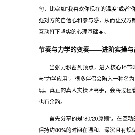
句，比😀如“我喜欢你现在的温度”或者
强对方的自信心和参与感，从而让双方
互动打下坚实的心理基础🔥。
节奏与力学的变奏——进阶实操与
当张力积蓄到顶点，进入核心环节时
与“力学应用”。很多伴侣会陷入一种名
现。真正的真人实操📌高手，会将过程
也有余韵。
首先分享的是“80/20原则”。在
保持约80%的时间在温和、深沉且有规