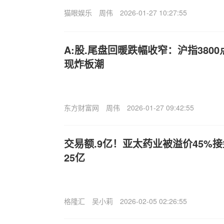
猫眼娱乐
周伟
2026-01-27 10:27:55
A:股.尾盘回暖跌幅收窄：沪指380
现炸板潮
东方财富网
周伟
2026-01-27 09:42:55
交易额.9亿！亚太药业被溢价45%
25亿
格隆汇
吴小莉
2026-02-05 02:26:55