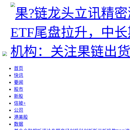
首页
快讯
要闻
股市
新股
信披+
公司
港美股
数据