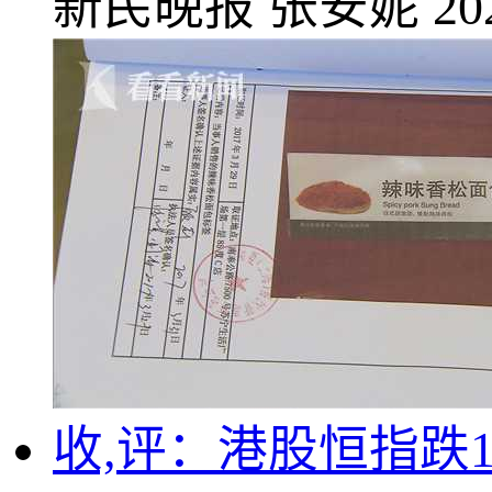
新民晚报
张安妮
20
收,评：港股恒指跌1.