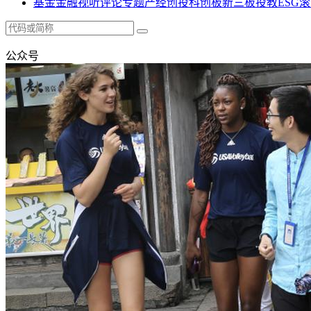
基金
金融
视听
评论
专题
产经
创投
科创板
新三板
投教
ESG
滚
公众号