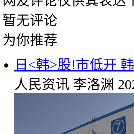
网友评论仅供其表达
暂无评论
为你推荐
日<韩>股!市低开 
人民资讯
李洛渊
20